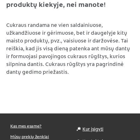
produktų kiekyje, nei manote!
Cukraus randama ne vien saldainiuose,
užkandžiuose ir gėrimuose, bet ir daugelyje kitų
maisto produktų, pvz., vaisiuose ir daržovėse. Tai
reiškia, kad jis visą dieną patenka ant mūsų dantų
ir formuojasi pavojingos cukraus rūgštys, kurios
silpnina dantis. Cukraus rūgštys yra pagrindinė
dantų gedimo priežastis.
Kas mes esame?
Kur įsigyti
Mūsų prekių ženklai