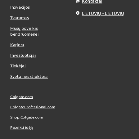
Kontaktai
Inovacijos
LIETUVIŲ - LIETUVIŲ
Tvarumas
Mūsų poveikis
bendruomenei
Karjera
Investuotojai
Tiekėjai
Svetainės struktūra
Colgate.com
ColgateProfessional.com
Shop.Colgate.com
Pateikti idėją