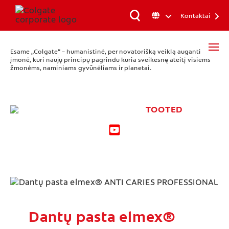
Kontaktai
Esame „Colgate“ – humanistinė, per novatorišką veiklą auganti
įmonė, kuri naujų principų pagrindu kuria sveikesnę ateitį visiems
žmonėms, naminiams gyvūnėliams ir planetai.
TOOTED
Dantų pasta elmex®