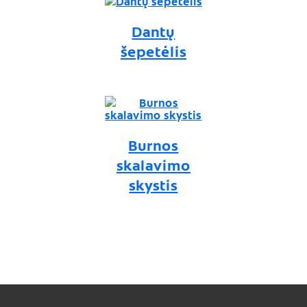
Dantų
šepetėlis
Burnos
skalavimo
skystis