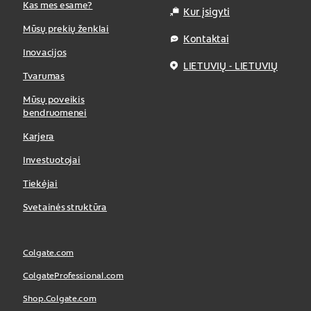
Kas mes esame?
Kur įsigyti
Mūsų prekių ženklai
Kontaktai
Inovacijos
LIETUVIŲ - LIETUVIŲ
Tvarumas
Mūsų poveikis
bendruomenei
Karjera
Investuotojai
Tiekėjai
Svetainės struktūra
Colgate.com
ColgateProfessional.com
Shop.Colgate.com