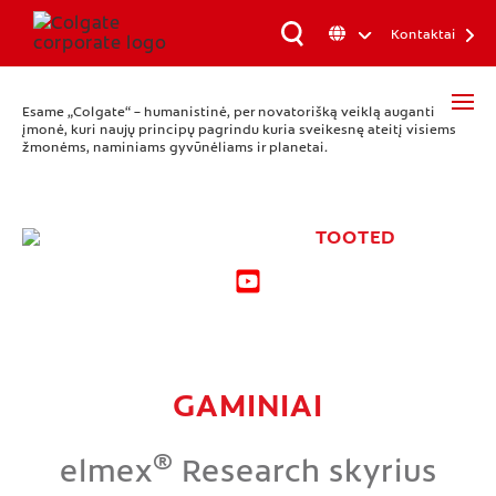
Kontaktai
Esame „Colgate“ – humanistinė, per novatorišką veiklą auganti
įmonė, kuri naujų principų pagrindu kuria sveikesnę ateitį visiems
žmonėms, naminiams gyvūnėliams ir planetai.
TOOTED
GAMINIAI
®
elmex
Research skyrius