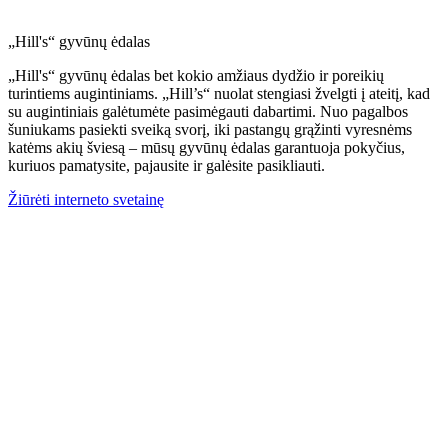
„Hill's“ gyvūnų ėdalas
„Hill's“ gyvūnų ėdalas bet kokio amžiaus dydžio ir poreikių
turintiems augintiniams. „Hill’s“ nuolat stengiasi žvelgti į ateitį, kad
su augintiniais galėtumėte pasimėgauti dabartimi. Nuo pagalbos
šuniukams pasiekti sveiką svorį, iki pastangų grąžinti vyresnėms
katėms akių šviesą – mūsų gyvūnų ėdalas garantuoja pokyčius,
kuriuos pamatysite, pajausite ir galėsite pasikliauti.
Žiūrėti interneto svetainę